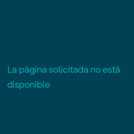
L
a
p
á
g
i
n
a
s
o
l
i
c
i
t
a
d
a
n
o
e
s
t
á
d
i
s
p
o
n
i
b
l
e
Es posible que el enlace esté
desactualizado o que la página