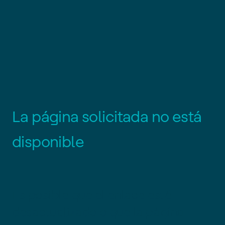
L
a
p
á
g
i
n
a
s
o
l
i
c
i
t
a
d
a
n
o
e
s
t
á
d
i
s
p
o
n
i
b
l
e
Es posible que el enlace esté
desactualizado o que la página